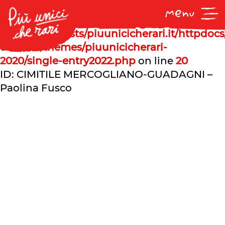
Notice
: Undefined offset: 1 in
/var/www/vhosts/piuunicicherari.it/httpdoc
content/themes/piuunicicherari-
2020/single-entry2022.php
on line
20
ID: CIMITILE MERCOGLIANO-GUADAGNI –
Paolina Fusco