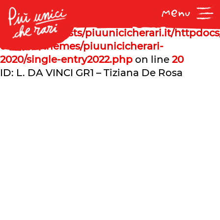
Notice
: Undefined offset: 1 in
/var/www/vhosts/piuunicicherari.it/httpdoc
content/themes/piuunicicherari-
2020/single-entry2022.php
on line
20
ID: L. DA VINCI GR1 – Tiziana De Rosa