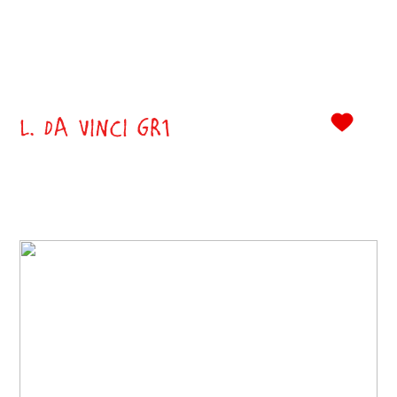
L. DA VINCI GR1
0
()
Classe