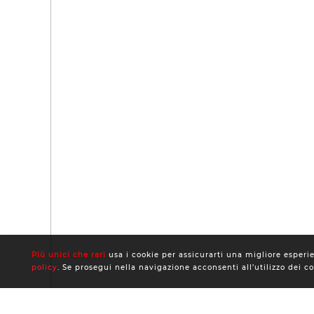
Più unici che rari
usa i cookie per assicurarti una migliore esperien
policy
. Se prosegui nella navigazione acconsenti all’utilizzo dei c