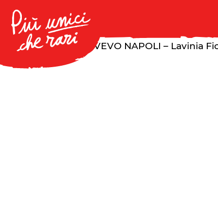
Notice
: Undefined offset: 1 in
/var/www/vhosts/
on line
20
ID: PIRANDELLO – SVEVO NAPOLI – Lavinia Fi