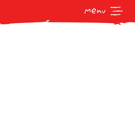
s/piuunicicherari-2020/single-entry2022.php