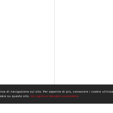
za di navigazione sul sito. Per saperne di più, conoscere i cookie utilizza
ookie su questo sito.
Ho capito e desidero procedere
.