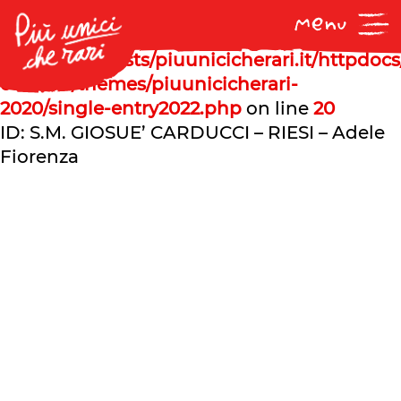
Notice
: Undefined offset: 1 in
/var/www/vhosts/piuunicicherari.it/httpdoc
content/themes/piuunicicherari-
2020/single-entry2022.php
on line
20
ID: S.M. GIOSUE’ CARDUCCI – RIESI – Adele
Fiorenza