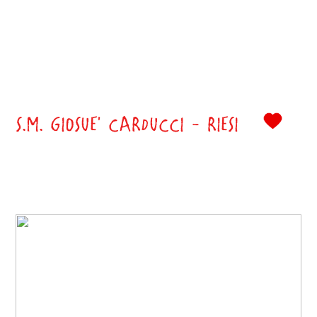
S.M. GIOSUE' CARDUCCI - RIESI
0
()
Classe