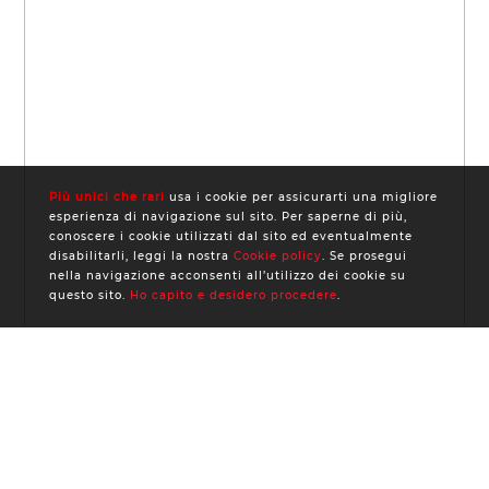
Più unici che rari
usa i cookie per assicurarti una migliore
esperienza di navigazione sul sito. Per saperne di più,
conoscere i cookie utilizzati dal sito ed eventualmente
disabilitarli, leggi la nostra
Cookie policy
. Se prosegui
nella navigazione acconsenti all’utilizzo dei cookie su
questo sito.
Ho capito e desidero procedere
.