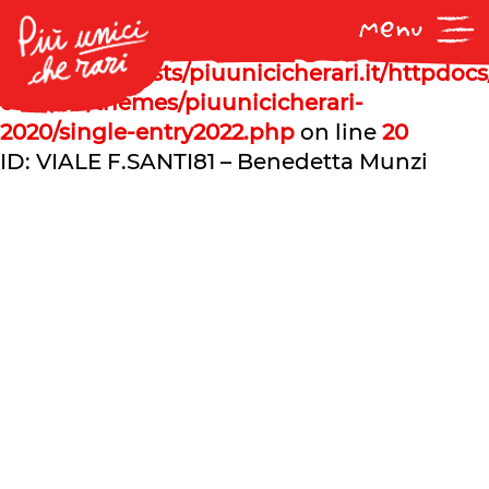
Notice
: Undefined offset: 1 in
/var/www/vhosts/piuunicicherari.it/httpdoc
content/themes/piuunicicherari-
2020/single-entry2022.php
on line
20
ID: VIALE F.SANTI81 – Benedetta Munzi