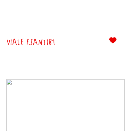
VIALE F.SANTI81
0
()
Classe